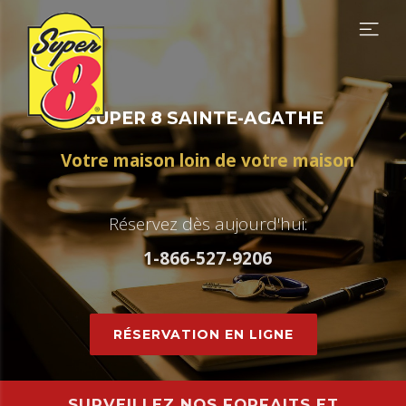
S
U
P
E
R
8
S
A
I
N
T
E
-
A
G
A
T
H
E
V
o
t
r
e
m
a
i
s
o
n
l
o
i
n
d
e
v
o
t
r
e
m
a
i
s
o
n
R
é
s
e
r
v
e
z
d
è
s
a
u
j
o
u
r
d
'
h
u
i
:
1
-
8
6
6
-
5
2
7
-
9
2
0
6
RÉSERVATION EN LIGNE
SURVEILLEZ NOS FORFAITS ET