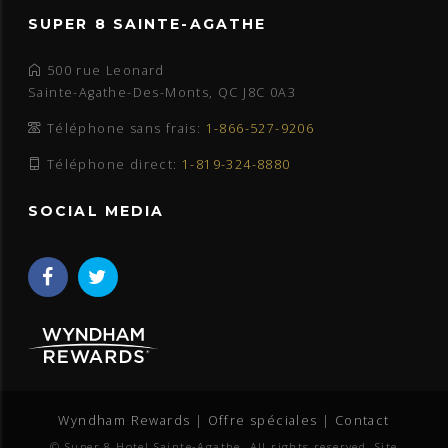
SUPER 8 SAINTE-AGATHE
500 rue Leonard
Sainte-Agathe-Des-Monts, QC J8C 0A3
Téléphone sans frais:
1-866-527-9206
Téléphone direct:
1-819-324-8880
SOCIAL MEDIA
Wyndham Rewards
|
Offre spéciales
|
Contact
© Super 8 Hotel Sainte-Agathe. All rights reserved. Site