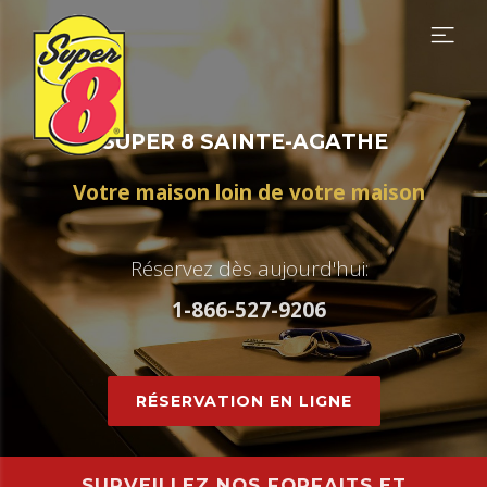
S
U
P
E
R
8
S
A
I
N
T
E
-
A
G
A
T
H
E
V
o
t
r
e
m
a
i
s
o
n
l
o
i
n
d
e
v
o
t
r
e
m
a
i
s
o
n
R
é
s
e
r
v
e
z
d
è
s
a
u
j
o
u
r
d
'
h
u
i
:
1
-
8
6
6
-
5
2
7
-
9
2
0
6
RÉSERVATION EN LIGNE
SURVEILLEZ NOS FORFAITS ET